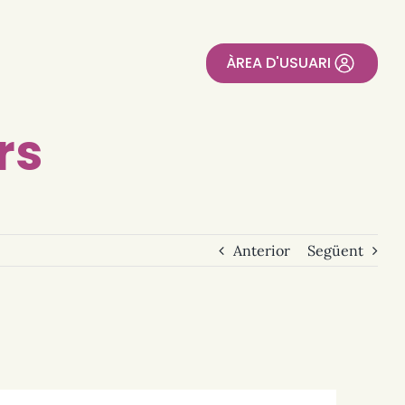
ÀREA D'USUARI
rs
Anterior
Següent