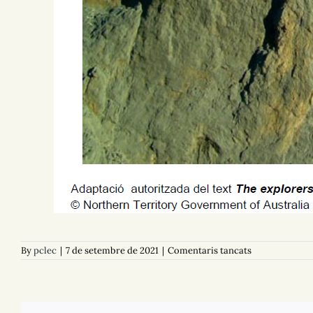
a
By
pclec
|
7 de setembre de 2021
|
Comentaris tancats
D03
Els
exploradors