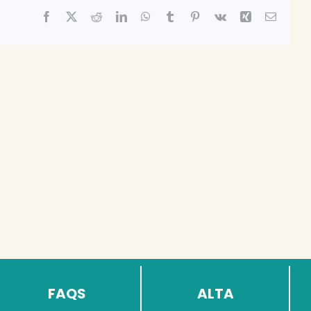
Facebook
X
Reddit
LinkedIn
WhatsApp
Tumblr
Pinterest
Vk
Xing
Email:
FAQS
ALTA