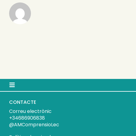
Toggle
Navigation
Inici
CONTACTE
Correu electrònic
+34686906838
@AMComprensioLec