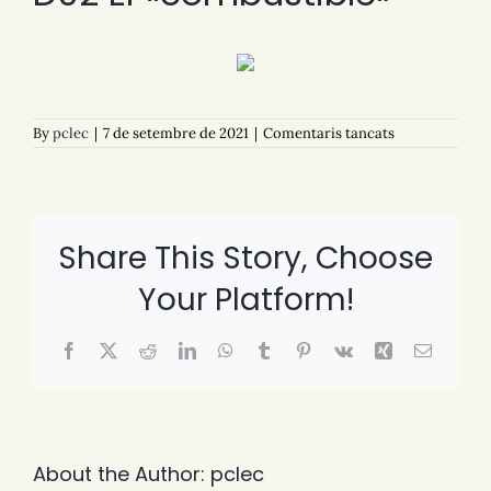
a
By
pclec
|
7 de setembre de 2021
|
Comentaris tancats
D02
El
«combustible
Share This Story, Choose
Your Platform!
Facebook
X
Reddit
LinkedIn
WhatsApp
Tumblr
Pinterest
Vk
Xing
Email:
About the Author:
pclec