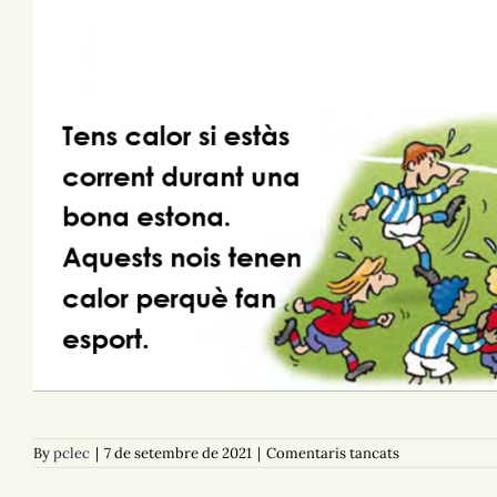
a
By
pclec
|
7 de setembre de 2021
|
Comentaris tancats
D01
La