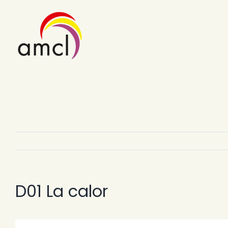
Skip
to
content
D01 La calor