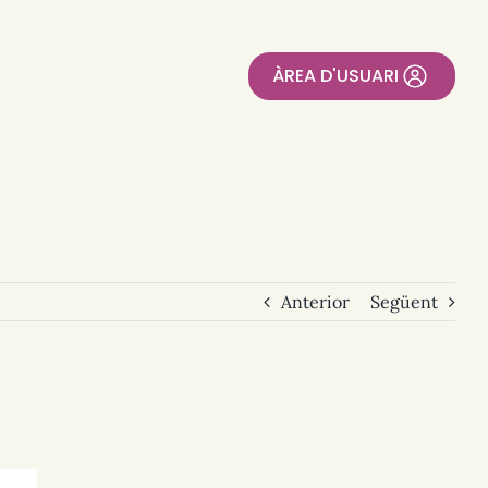
ÀREA D'USUARI
Anterior
Següent