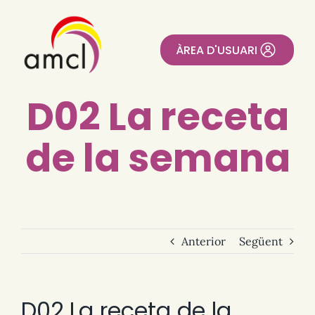
Skip
to
content
ÀREA D'USUARI
D02 La receta
de la semana
Anterior
Següent
D02 La receta de la