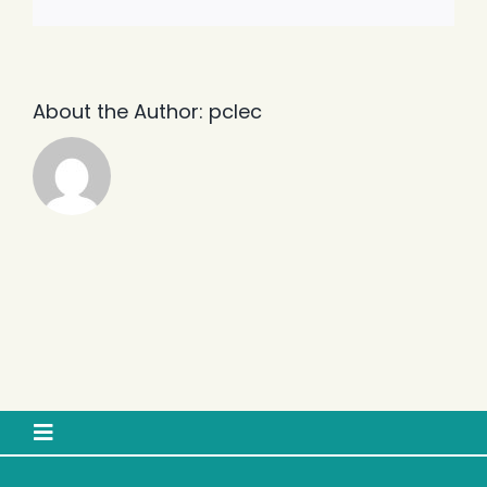
About the Author:
pclec
Toggle
Navigation