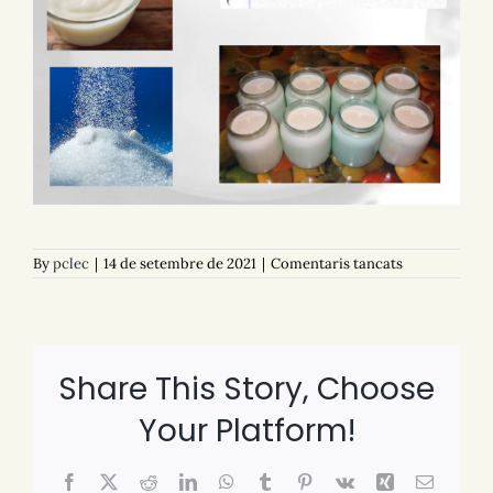
a
By
pclec
|
14 de setembre de 2021
|
Comentaris tancats
D02
La
receta
de
la
semana
Share This Story, Choose
Your Platform!
Facebook
X
Reddit
LinkedIn
WhatsApp
Tumblr
Pinterest
Vk
Xing
Email: