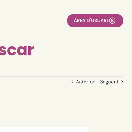
ÀREA D'USUARI
scar
Anterior
Següent