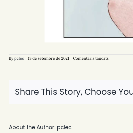
a
By
pclec
|
13 de setembre de 2021
|
Comentaris tancats
D01
Una
nota
para
Óscar
Share This Story, Choose You
About the Author:
pclec