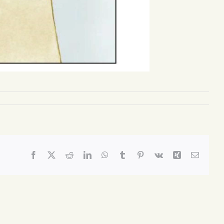
Facebook
X
Reddit
LinkedIn
WhatsApp
Tumblr
Pinterest
Vk
Xing
Email: