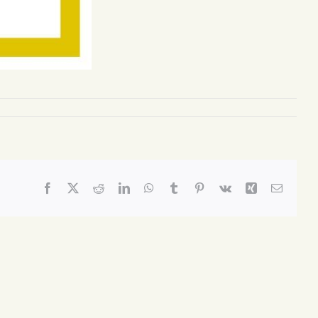
Facebook
X
Reddit
LinkedIn
WhatsApp
Tumblr
Pinterest
Vk
Xing
Email: