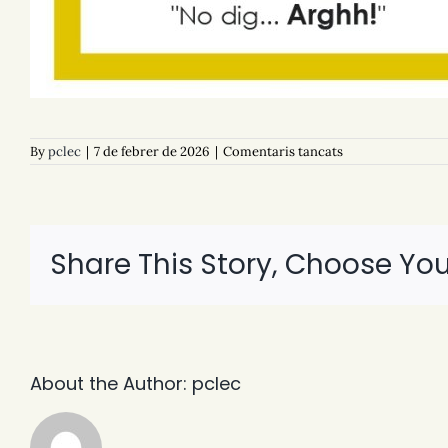
a
By
pclec
|
7 de febrer de 2026
|
Comentaris tancats
F101.
¡No
digas
mentiras!
Share This Story, Choose You
About the Author:
pclec