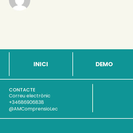
INICI
DEMO
CONTACTE
Correu electrònic
+34686906838
@AMComprensioLec