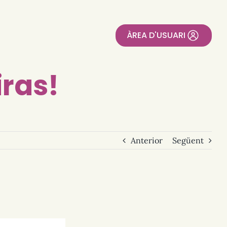
ÀREA D'USUARI
iras!
Anterior
Següent