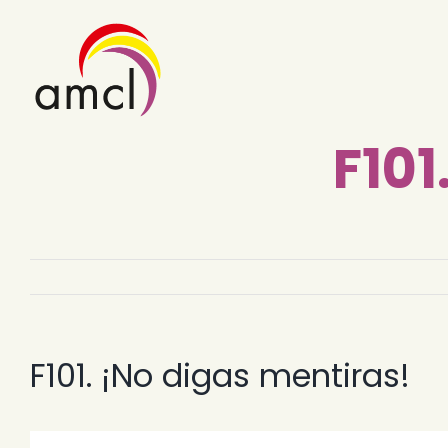
Skip
to
content
F101
F101. ¡No digas mentiras!