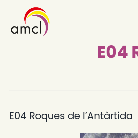
Skip
to
content
E04 
E04 Roques de l’Antàrtida