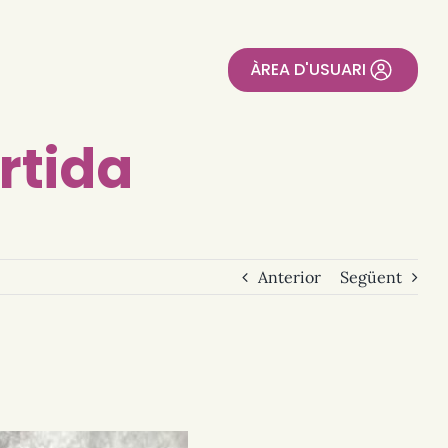
ÀREA D'USUARI
rtida
Anterior
Següent