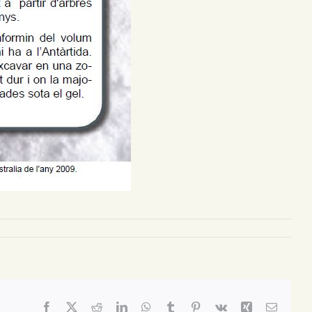
Facebook
X
Reddit
LinkedIn
WhatsApp
Tumblr
Pinterest
Vk
Xing
Email: