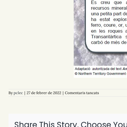
a
By
pclec
|
27 de febrer de 2022
|
Comentaris tancats
E04
Roques
de
l’Antàrtida
Share This Story, Choose You