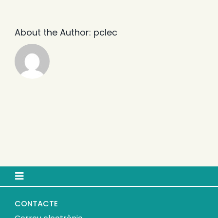
About the Author:
pclec
Toggle
Navigation
Inici
CONTACTE