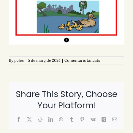
a
By
pclec
|
5 de març de 2024
|
Comentaris tancats
D102
Los
patos
Share This Story, Choose
Your Platform!
Facebook
X
Reddit
LinkedIn
WhatsApp
Tumblr
Pinterest
Vk
Xing
Email: