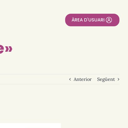
ÀREA D'USUARI
e»
Anterior
Següent