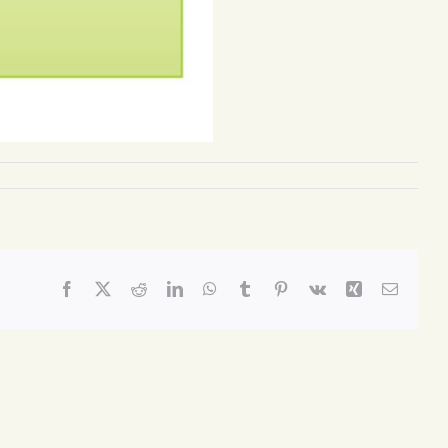
Facebook
X
Reddit
LinkedIn
WhatsApp
Tumblr
Pinterest
Vk
Xing
Email: