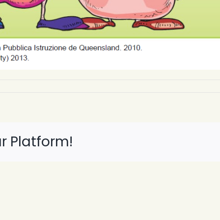
»
r Platform!