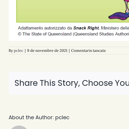
a
By
pclec
|
9 de novembre de 2021
|
Comentaris tancats
D02
Il
«carburante
Share This Story, Choose You
About the Author:
pclec