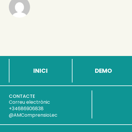
INICI
DEMO
CONTACTE
Correu electrònic
+34686906838
@AMComprensioLec