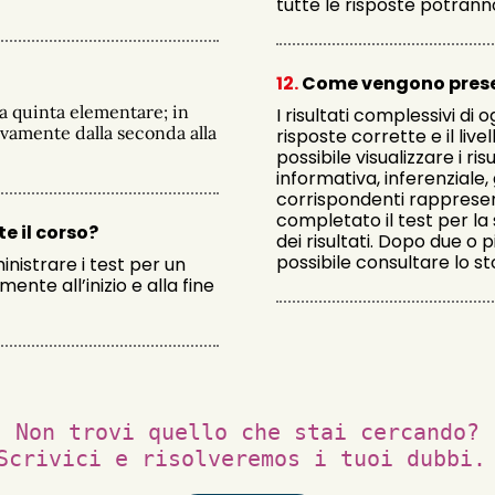
tutte le risposte potrann
12.
Come vengono present
lla quinta elementare; in
I risultati complessivi di
uovamente dalla seconda alla
risposte corrette e il liv
possibile visualizzare i ri
informativa, inferenziale,
corrispondenti rappresen
completato il test per l
e il corso?
dei risultati. Dopo due o 
possibile consultare lo sto
istrare i test per un
nte all’inizio e alla fine
Non trovi quello che stai cercando?
