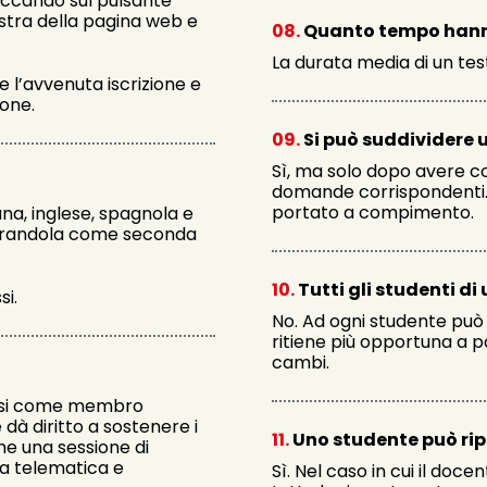
iccando sul pulsante
estra della pagina web e
08.
Quanto tempo hanno 
La durata media di un tes
 l’avvenuta iscrizione e
ione.
09.
Si può suddividere u
Sì, ma solo dopo avere co
domande corrispondenti. I
portato a compimento.
ana, inglese, spagnola e
iderandola come seconda
10.
Tutti gli studenti di
si.
No. Ad ogni studente può 
ritiene più opportuna a pa
cambi.
arsi come membro
dà diritto a sostenere i
11.
Uno studente può rip
e una sessione di
za telematica e
Sì. Nel caso in cui il doc