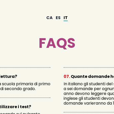
CA
ES
IT
FAQS
 lettura?
07.
Quante domande ha
la scuola primaria di primo
In italiano gli studenti 
 di secondo grado.
a sei domande per ognuno d
anno devono leggere quatt
inglese gli studenti devon
domande varieranno da 12
lizzare i test?