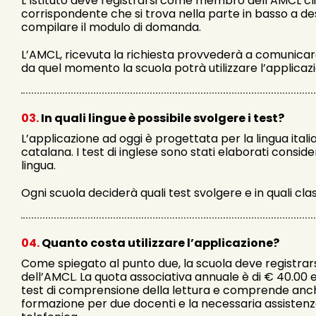
L’Istituto deve registrarsi come membro dell’AMCL cl
corrispondente che si trova nella parte in basso a d
compilare il modulo di domanda.
L’AMCL, ricevuta la richiesta provvederà a comunicare
da quel momento la scuola potrà utilizzare l’applicaz
03.
In quali lingue è possibile svolgere i test?
L’applicazione ad oggi è progettata per la lingua itali
catalana. I test di inglese sono stati elaborati cons
lingua.
Ogni scuola deciderà quali test svolgere e in quali clas
04.
Quanto costa utilizzare l’applicazione?
Come spiegato al punto due, la scuola deve registr
dell’AMCL. La quota associativa annuale è di € 40.00 e 
test di comprensione della lettura e comprende anch
formazione per due docenti e la necessaria assisten